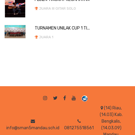
JUARA III GITAR SOLO
TURNAMEN UNILAK CUP 1 TI...
JUARA 1
(14) Riau,
(14.03) Kab.
Bengkalis,
info@sman5mandau.sch.id
081275518561
(14.03.09)
Mandau,